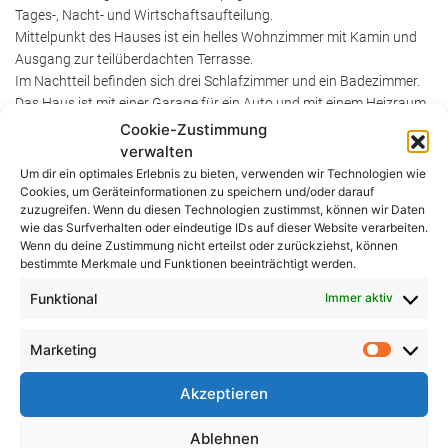
Tages-, Nacht- und Wirtschaftsaufteilung.
Mittelpunkt des Hauses ist ein helles Wohnzimmer mit Kamin und
Ausgang zur teilüberdachten Terrasse.
Im Nachtteil befinden sich drei Schlafzimmer und ein Badezimmer.
Das Haus ist mit einer Garage für ein Auto und mit einem Heizraum
ausgestattet.
Cookie-Zustimmung
verwalten
Aktionspreis zu
298.760,- EUR
Um dir ein optimales Erlebnis zu bieten, verwenden wir Technologien wie
(schlüsselfertig, ohne Maler- u. Bodenbelagsarbeiten)
Cookies, um Geräteinformationen zu speichern und/oder darauf
Die Preise sind inkl. 19% MwSt. ausgewiesen! Hausbild zeigt
zuzugreifen. Wenn du diesen Technologien zustimmst, können wir Daten
wie das Surfverhalten oder eindeutige IDs auf dieser Website verarbeiten.
Sonderwünsche!
Wenn du deine Zustimmung nicht erteilst oder zurückziehst, können
bestimmte Merkmale und Funktionen beeinträchtigt werden.
[su_accordion class=""]
Funktional
Immer aktiv
[su_spoiler title="Ausstattung Allinklusiv" open="no" style="default"
icon="plus" anchor="" class=""]
Marketing
Marketin
Individuelle Planung nach Bauherrenwunsch
Gebaut nach EnEV 2016
Akzeptieren
Grundrissänderungen sind möglich
135,8 qm Wohn- Nutzfläche
Ablehnen