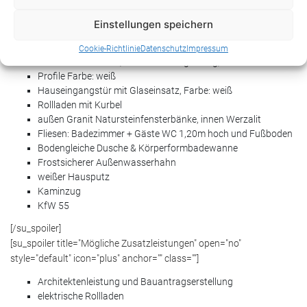
Außenmaße: 13,92m x 16,62m
Walmdach
Einstellungen speichern
Tondachziegel in verschiedenen Farben oder Blechdach
Luftwärmepumpe (Markenhersteller) + Fußbodenheizung
Cookie-Richtlinie
Datenschutz
Impressum
Klimaschutzfenster, 3-Scheibenverglasung,
Profile Farbe: weiß
Hauseingangstür mit Glaseinsatz, Farbe: weiß
Rollladen mit Kurbel
außen Granit Natursteinfensterbänke, innen Werzalit
Fliesen: Badezimmer + Gäste WC 1,20m hoch und Fußboden
Bodengleiche Dusche & Körperformbadewanne
Frostsicherer Außenwasserhahn
weißer Hausputz
Kaminzug
KfW 55
[/su_spoiler]
[su_spoiler title="Mögliche Zusatzleistungen" open="no"
style="default" icon="plus" anchor="" class=""]
Architektenleistung und Bauantragserstellung
elektrische Rollladen